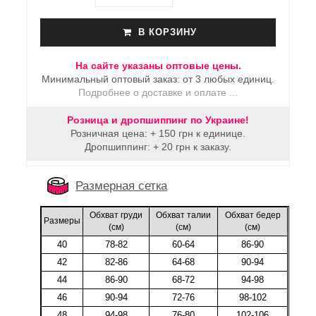
В КОРЗИНУ
На сайте указаны оптовые цены.
Минимальный оптовый заказ: от 3 любых единиц.
Подробнее о доставке и оплате ...
Розница и дропшиппинг по Украине!
Розничная цена: + 150 грн к единице.
Дропшиппинг: + 20 грн к заказу.
Размерная сетка
Обхват груди
Обхват талии
Обхват бедер
Размеры
(cм)
(cм)
(cм)
40
78-82
60-64
86-90
42
82-86
64-68
90-94
44
86-90
68-72
94-98
46
90-94
72-76
98-102
48
94-98
76-80
102-106