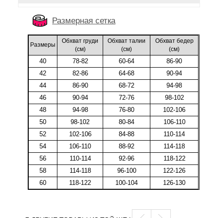
Размерная сетка
Обхват груди
Обхват талии
Обхват бедер
Размеры
(cм)
(cм)
(cм)
40
78-82
60-64
86-90
42
82-86
64-68
90-94
44
86-90
68-72
94-98
46
90-94
72-76
98-102
48
94-98
76-80
102-106
50
98-102
80-84
106-110
52
102-106
84-88
110-114
54
106-110
88-92
114-118
56
110-114
92-96
118-122
58
114-118
96-100
122-126
60
118-122
100-104
126-130