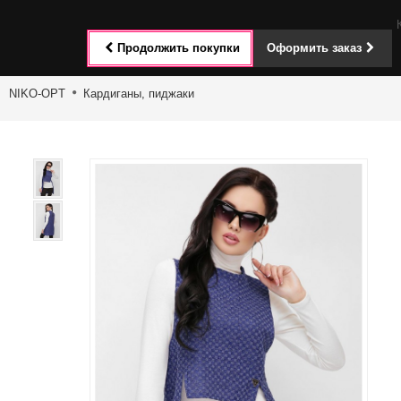
Toggle
Продолжить покупки
Оформить заказ
navigat
NIKO-OPT
Кардиганы, пиджаки