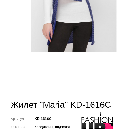
Жилет "Maria" KD-1616C
Артикул
KD-1616C
Категория
Кардиганы, пиджаки