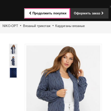
Toggle
Продолжить покупки
Оформить заказ
navigat
NIKO-OPT
Вязаный трикотаж
Кардиганы вязаные