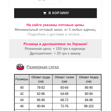
В КОРЗИНУ
На сайте указаны оптовые цены.
Минимальный оптовый заказ: от 3 любых единиц.
Подробнее о доставке и оплате ...
Розница и дропшиппинг по Украине!
Розничная цена: + 150 грн к единице.
Дропшиппинг: + 20 грн к заказу.
Размерная сетка
Обхват груди
Обхват талии
Обхват бедер
Размеры
(cм)
(cм)
(cм)
40
78-82
60-64
86-90
42
82-86
64-68
90-94
44
86-90
68-72
94-98
46
90-94
72-76
98-102