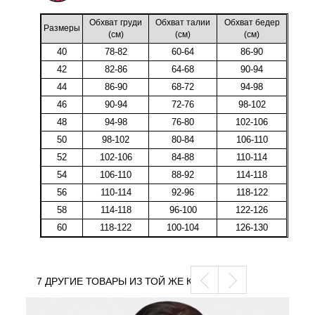
Обхват груди
Обхват талии
Обхват бедер
Размеры
(cм)
(cм)
(cм)
40
78-82
60-64
86-90
42
82-86
64-68
90-94
44
86-90
68-72
94-98
46
90-94
72-76
98-102
48
94-98
76-80
102-106
50
98-102
80-84
106-110
52
102-106
84-88
110-114
54
106-110
88-92
114-118
56
110-114
92-96
118-122
58
114-118
96-100
122-126
60
118-122
100-104
126-130
7 ДРУГИЕ ТОВАРЫ ИЗ ТОЙ ЖЕ КАТЕГОРИИ