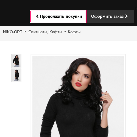
Toggle
Продолжить покупки
Оформить заказ
navigat
NIKO-OPT
Свитшоты, Кофты
Кофты