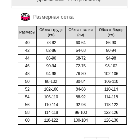
Размерная сетка
Обхват груди
Обхват талии
Обхват бедер
Размеры
(cм)
(cм)
(cм)
40
78-82
60-64
86-90
42
82-86
64-68
90-94
44
86-90
68-72
94-98
46
90-94
72-76
98-102
48
94-98
76-80
102-106
50
98-102
80-84
106-110
52
102-106
84-88
110-114
54
106-110
88-92
114-118
56
110-114
92-96
118-122
58
114-118
96-100
122-126
60
118-122
100-104
126-130