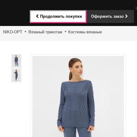
Toggle
Продолжить покупки
Оформить заказ
navigat
NIKO-OPT
Вязаный трикотаж
Костюмы вязаные