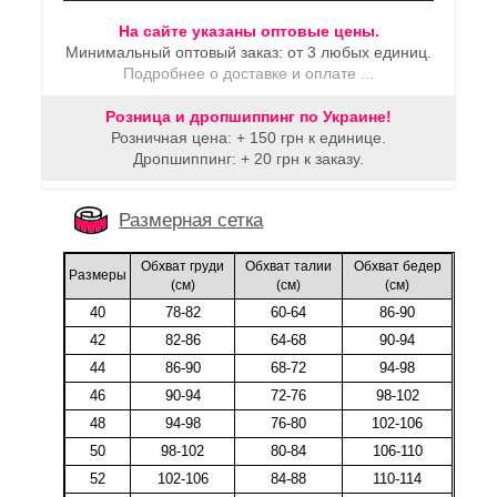
На сайте указаны оптовые цены.
Минимальный оптовый заказ: от 3 любых единиц.
Подробнее о доставке и оплате ...
Розница и дропшиппинг по Украине!
Розничная цена: + 150 грн к единице.
Дропшиппинг: + 20 грн к заказу.
Размерная сетка
Обхват груди
Обхват талии
Обхват бедер
Размеры
(cм)
(cм)
(cм)
40
78-82
60-64
86-90
42
82-86
64-68
90-94
44
86-90
68-72
94-98
46
90-94
72-76
98-102
48
94-98
76-80
102-106
50
98-102
80-84
106-110
52
102-106
84-88
110-114