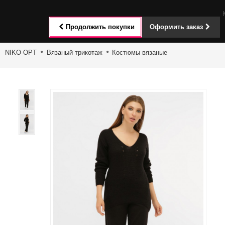
Toggle
Продолжить покупки
Оформить заказ
navigat
NIKO-OPT
Вязаный трикотаж
Костюмы вязаные