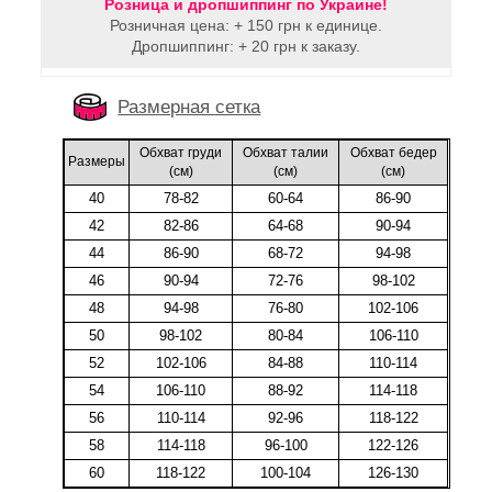
Розница и дропшиппинг по Украине!
Розничная цена: + 150 грн к единице.
Дропшиппинг: + 20 грн к заказу.
Размерная сетка
Обхват груди
Обхват талии
Обхват бедер
Размеры
(cм)
(cм)
(cм)
40
78-82
60-64
86-90
42
82-86
64-68
90-94
44
86-90
68-72
94-98
46
90-94
72-76
98-102
48
94-98
76-80
102-106
50
98-102
80-84
106-110
52
102-106
84-88
110-114
54
106-110
88-92
114-118
56
110-114
92-96
118-122
58
114-118
96-100
122-126
60
118-122
100-104
126-130