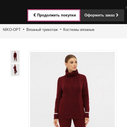
Toggle
Продолжить покупки
Оформить заказ
navigat
NIKO-OPT
Вязаный трикотаж
Костюмы вязаные