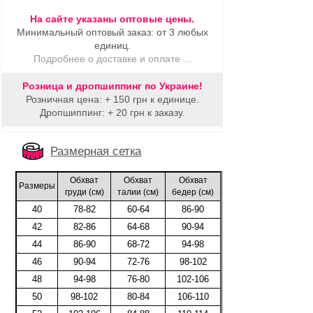
На сайте указаны оптовые цены.
Минимальный оптовый заказ: от 3 любых
единиц.
Подробнее о доставке и оплате ...
Розница и дропшиппинг по Украине!
Розничная цена: + 150 грн к единице.
Дропшиппинг: + 20 грн к заказу.
Размерная сетка
Обхват
Обхват
Обхват
Размеры
груди (cм)
талии (cм)
бедер (cм)
40
78-82
60-64
86-90
42
82-86
64-68
90-94
44
86-90
68-72
94-98
46
90-94
72-76
98-102
48
94-98
76-80
102-106
50
98-102
80-84
106-110