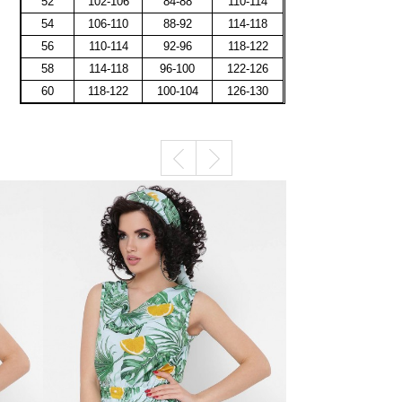
52
102-106
84-88
110-114
54
106-110
88-92
114-118
56
110-114
92-96
118-122
58
114-118
96-100
122-126
60
118-122
100-104
126-130