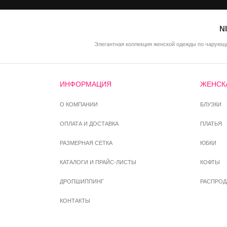
N
Элегантная коллекция женской одежды по чарующи
ИНФОРМАЦИЯ
ЖЕНСК
О КОМПАНИИ
БЛУЗКИ
ОПЛАТА И ДОСТАВКА
ПЛАТЬЯ
РАЗМЕРНАЯ СЕТКА
ЮБКИ
КАТАЛОГИ И ПРАЙС-ЛИСТЫ
КОФТЫ
ДРОПШИППИНГ
РАСПРО
КОНТАКТЫ