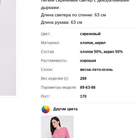
Легкий сиреневый свитер с декоративными
дырками.
Длина свитера по спинке: 63 см
Длина рукава: 63 см
Цвет:
сиреневый
Материал:
хлопок, акрил
Состав:
хлопок 50%, акрил 50%
Растяжимость:
хорошая
Сезон:
весна-лето-осень
Вес изделия (г):
289
Параметры модели:
89-63-88
Рост:
170
Другие цвета