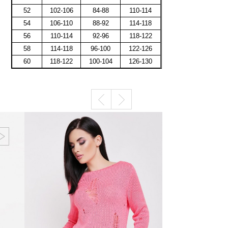
52
102-106
84-88
110-114
54
106-110
88-92
114-118
56
110-114
92-96
118-122
58
114-118
96-100
122-126
60
118-122
100-104
126-130