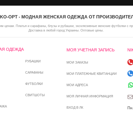
IKO-OPT - МОДНАЯ ЖЕНСКАЯ ОДЕЖДА ОТ ПРОИЗВОДИТЕ
м ценам. Платья и сарафаны, блузы и рубашки, эксклюзивные женские футболки с п
Доставка в любой город Украины. Оптовые цены.
АЯ ОДЕЖДА
МОЯ УЧЕТНАЯ ЗАПИСЬ
NI
РУБАШКИ
МОИ ЗАКАЗЫ
САРАФАНЫ
МОИ ПЛАТЕЖНЫЕ КВИТАНЦИИ
ФУТБОЛКИ
МОИ АДРЕСА
СВИТШОТЫ
МОЯ ЛИЧНАЯ ИНФОРМАЦИЯ
ДАЖА
ВХОД В ЛК
Пн.