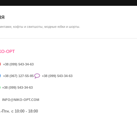
ЛЯ
ринтами, кофты и свитшоты, модные юбки и шорты.
KO-OPT
+38 (099) 543-34-63
+38 (067) 127-55-85
+38 (099) 543-34-63
+38 (099) 543-34-63
INFO@NIKO-OPT.COM
-Птн. c 10:00 - 18:00