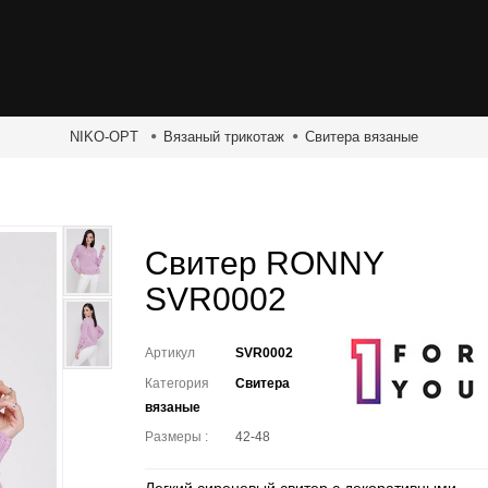
NIKO-OPT
Вязаный трикотаж
Свитера вязаные
Свитер RONNY
SVR0002
Артикул
SVR0002
Категория
Свитера
вязаные
Размеры :
42-48