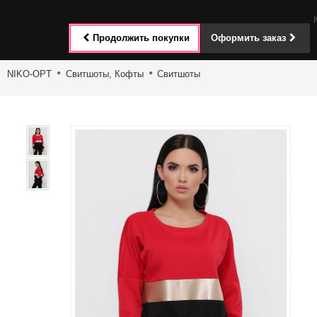
Toggle
Продолжить покупки
Оформить заказ
navigat
NIKO-OPT
Свитшоты, Кофты
Свитшоты