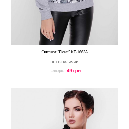
Свитшот "Floret" KF-1662A
HЕТ В НАЛИЧИИ
49 грн
198 грн