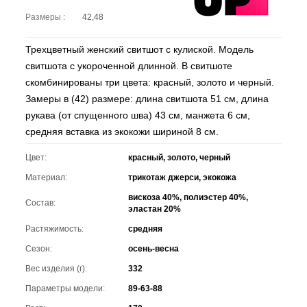
Размеры :
42,48
Трехцветный женский свитшот с кулиской. Модель
свитшота с укороченной длинной. В свитшоте
скомбинированы три цвета: красный, золото и черный.
Замеры в (42) размере: длина свитшота 51 см, длина
рукава (от спущенного шва) 43 см, манжета 6 см,
средняя вставка из экокожи шириной 8 см.
Цвет:
красный, золото, черный
Материал:
трикотаж джерси, экокожа
вискоза 40%, полиэстер 40%,
Состав:
эластан 20%
Растяжимость:
средняя
Сезон:
осень-весна
Вес изделия (г):
332
Параметры модели:
89-63-88