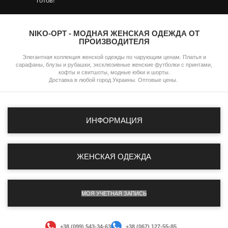
готов!
NIKO-OPT - МОДНАЯ ЖЕНСКАЯ ОДЕЖДА ОТ
ПРОИЗВОДИТЕЛЯ
Элегантная коллекция женской одежды по чарующим ценам. Платья и
сарафаны, блузы и рубашки, эксклюзивные женские футболки с принтами,
кофты и свитшоты, модные юбки и шорты.
Доставка в любой город Украины. Оптовые цены.
ИНФОРМАЦИЯ
ЖЕНСКАЯ ОДЕЖДА
МОЯ УЧЕТНАЯ ЗАПИСЬ
+38 (099) 543-34-63
+38 (067) 127-55-85