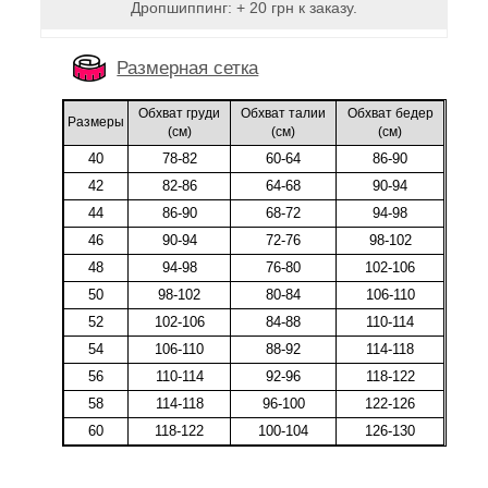
Дропшиппинг: + 20 грн к заказу.
Размерная сетка
Обхват груди
Обхват талии
Обхват бедер
Размеры
(cм)
(cм)
(cм)
40
78-82
60-64
86-90
42
82-86
64-68
90-94
44
86-90
68-72
94-98
46
90-94
72-76
98-102
48
94-98
76-80
102-106
50
98-102
80-84
106-110
52
102-106
84-88
110-114
54
106-110
88-92
114-118
56
110-114
92-96
118-122
58
114-118
96-100
122-126
60
118-122
100-104
126-130