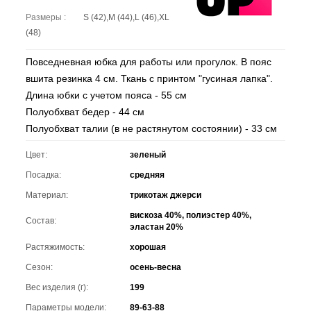
Размеры :
S (42),M (44),L (46),XL
(48)
Повседневная юбка для работы или прогулок. В пояс
вшита резинка 4 см. Ткань с принтом "гусиная лапка".
Длина юбки с учетом пояса - 55 см
Полуобхват бедер - 44 см
Полуобхват талии (в не растянутом состоянии) - 33 см
Цвет:
зеленый
Посадка:
средняя
Материал:
трикотаж джерси
вискоза 40%, полиэстер 40%,
Состав:
эластан 20%
Растяжимость:
хорошая
Сезон:
осень-весна
Вес изделия (г):
199
Параметры модели:
89-63-88