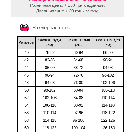
Розничная цена: + 150 грн к единице.
Дропшиппинг: + 20 грн к заказу.
Размерная сетка
Обхват груди
Обхват талии
Обхват бедер
Размеры
(cм)
(cм)
(cм)
40
78-82
60-64
86-90
42
82-86
64-68
90-94
44
86-90
68-72
94-98
46
90-94
72-76
98-102
48
94-98
76-80
102-106
50
98-102
80-84
106-110
52
102-106
84-88
110-114
54
106-110
88-92
114-118
56
110-114
92-96
118-122
58
114-118
96-100
122-126
60
118-122
100-104
126-130