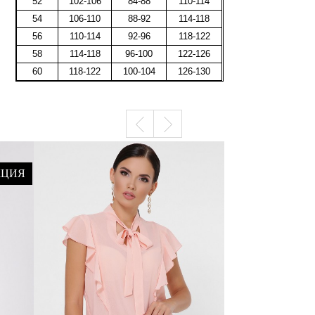
52
102-106
84-88
110-114
54
106-110
88-92
114-118
56
110-114
92-96
118-122
58
114-118
96-100
122-126
60
118-122
100-104
126-130
КЦИЯ