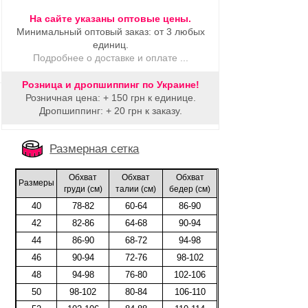
На сайте указаны оптовые цены.
Минимальный оптовый заказ: от 3 любых
единиц.
Подробнее о доставке и оплате ...
Розница и дропшиппинг по Украине!
Розничная цена: + 150 грн к единице.
Дропшиппинг: + 20 грн к заказу.
Размерная сетка
Обхват
Обхват
Обхват
Размеры
груди (cм)
талии (cм)
бедер (cм)
40
78-82
60-64
86-90
42
82-86
64-68
90-94
44
86-90
68-72
94-98
46
90-94
72-76
98-102
48
94-98
76-80
102-106
50
98-102
80-84
106-110