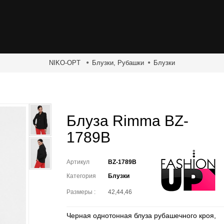
NIKO-OPT
Блузки, Рубашки
Блузки
Блуза Rimma BZ-
1789B
Артикул
BZ-1789B
Категория
Блузки
Размеры :
42,44,46
Черная однотонная блуза рубашечного кроя,