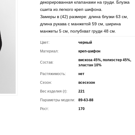
декорированная клапанами на груди. Блузка
сшита из легкого креп шифона.
Замеры в (42) размере: длина блузки 63 см,
длина рукава с манжетой 59 см, ширина
манжеты 5 см, полубхват груди 48 см.
Цвет:
черный
Материал:
креп-шифон
вискоза 45%, полиэстер 45%,
Состав:
эластан 10%
Растяжимость:
нет
Сезон:
всесезон
Вес изделия (г):
221
Параметры модели:
89-63-88
Рост:
170