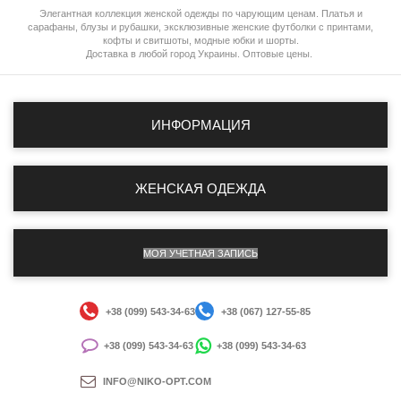
Элегантная коллекция женской одежды по чарующим ценам. Платья и
сарафаны, блузы и рубашки, эксклюзивные женские футболки с принтами,
кофты и свитшоты, модные юбки и шорты.
Доставка в любой город Украины. Оптовые цены.
ИНФОРМАЦИЯ
ЖЕНСКАЯ ОДЕЖДА
МОЯ УЧЕТНАЯ ЗАПИСЬ
+38 (099) 543-34-63
+38 (067) 127-55-85
+38 (099) 543-34-63
+38 (099) 543-34-63
INFO@NIKO-OPT.COM