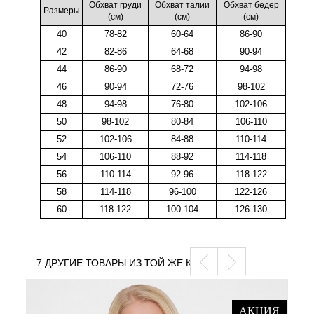
Обхват груди
Обхват талии
Обхват бедер
Размеры
(cм)
(cм)
(cм)
40
78-82
60-64
86-90
42
82-86
64-68
90-94
44
86-90
68-72
94-98
46
90-94
72-76
98-102
48
94-98
76-80
102-106
50
98-102
80-84
106-110
52
102-106
84-88
110-114
54
106-110
88-92
114-118
56
110-114
92-96
118-122
58
114-118
96-100
122-126
60
118-122
100-104
126-130
7 ДРУГИЕ ТОВАРЫ ИЗ ТОЙ ЖЕ КАТЕГОРИИ
АКЦИЯ