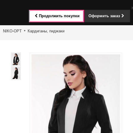
Toggle
Продолжить покупки
Оформить заказ
navigat
NIKO-OPT
Кардиганы, пиджаки