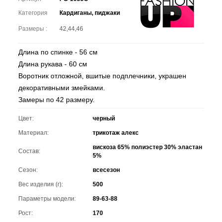
Категория
Кардиганы, пиджаки
Размеры :
42,44,46
Длина по спинке - 56 см
Длина рукава - 60 см
Воротник отложной, вшитые подплечники, украшен
декоративными змейками.
Замеры по 42 размеру.
Цвет:
черный
Материал:
трикотаж алекс
вискоза 65% полиэстер 30% эластан
Состав:
5%
Сезон:
всесезон
Вес изделия (г):
500
Параметры модели:
89-63-88
Рост:
170