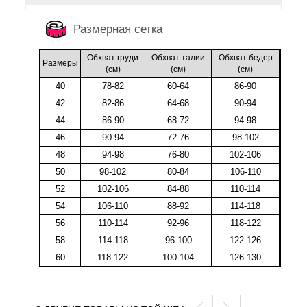
Размерная сетка
Обхват груди
Обхват талии
Обхват бедер
Размеры
(cм)
(cм)
(cм)
40
78-82
60-64
86-90
42
82-86
64-68
90-94
44
86-90
68-72
94-98
46
90-94
72-76
98-102
48
94-98
76-80
102-106
50
98-102
80-84
106-110
52
102-106
84-88
110-114
54
106-110
88-92
114-118
56
110-114
92-96
118-122
58
114-118
96-100
122-126
60
118-122
100-104
126-130