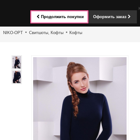
Toggle
Продолжить покупки
Оформить заказ
navigat
NIKO-OPT
Свитшоты, Кофты
Кофты