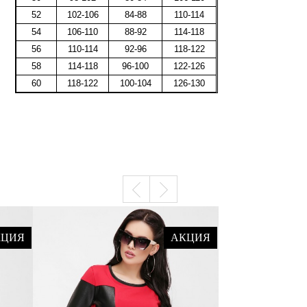
52
102-106
84-88
110-114
54
106-110
88-92
114-118
56
110-114
92-96
118-122
58
114-118
96-100
122-126
60
118-122
100-104
126-130
КЦИЯ
АКЦИЯ