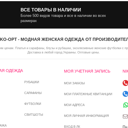
ВСЕ ТОВАРЫ В НАЛИЧИИ
Более 500 видов товара и все в наличии во всех
размерах
IKO-OPT - МОДНАЯ ЖЕНСКАЯ ОДЕЖДА ОТ ПРОИЗВОДИТЕ
м ценам. Платья и сарафаны, блузы и рубашки, эксклюзивные женские футболки с п
Доставка в любой город Украины. Оптовые цены.
АЯ ОДЕЖДА
МОЯ УЧЕТНАЯ ЗАПИСЬ
NI
РУБАШКИ
МОИ ЗАКАЗЫ
САРАФАНЫ
МОИ ПЛАТЕЖНЫЕ КВИТАНЦИИ
ФУТБОЛКИ
МОИ АДРЕСА
СВИТШОТЫ
МОЯ ЛИЧНАЯ ИНФОРМАЦИЯ
ДАЖА
ВХОД В ЛК
Пн.