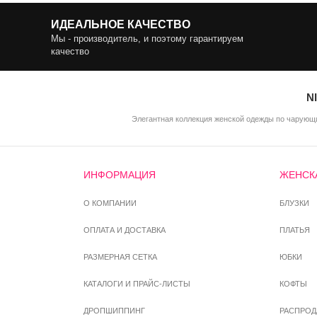
ИДЕАЛЬНОЕ КАЧЕСТВО
Мы - производитель, и поэтому гарантируем
качество
N
Элегантная коллекция женской одежды по чарующи
ИНФОРМАЦИЯ
ЖЕНСК
О КОМПАНИИ
БЛУЗКИ
ОПЛАТА И ДОСТАВКА
ПЛАТЬЯ
РАЗМЕРНАЯ СЕТКА
ЮБКИ
КАТАЛОГИ И ПРАЙС-ЛИСТЫ
КОФТЫ
ДРОПШИППИНГ
РАСПРО