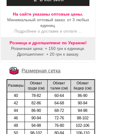
На сайте указаны оптовые цены.
Минимальный оптовый заказ: от 3 любых
единиц.
)
Подробнее о доставке и оплате ...
Розница и дропшиппинг по Украине!
Розничная цена: + 150 грн к единице.
Дропшиппинг: + 20 грн к заказу.
Размерная сетка
Обхват
Обхват
Обхват
Размеры
груди (cм)
талии (cм)
бедер (cм)
40
78-82
60-64
86-90
42
82-86
64-68
90-94
44
86-90
68-72
94-98
46
90-94
72-76
98-102
48
94-98
76-80
102-106
50
98-102
80-84
106-110