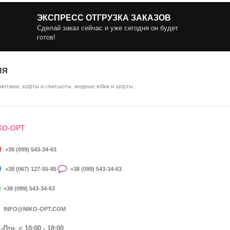
ЭКСПРЕСС ОТГРУЗКА ЗАКАЗОВ
Сделай заказ сейчас и уже сегодня он будет
готов!
ЛЯ
ринтами, кофты и свитшоты, модные юбки и шорты.
KO-OPT
+38 (099) 543-34-63
+38 (067) 127-55-85
+38 (099) 543-34-63
+38 (099) 543-34-63
INFO@NIKO-OPT.COM
-Птн. c 10:00 - 18:00