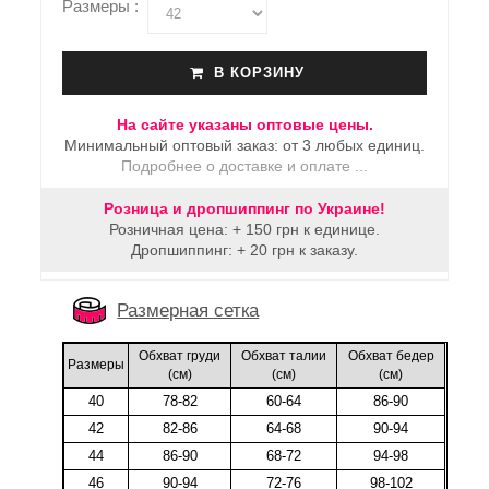
Размеры :
В КОРЗИНУ
На сайте указаны оптовые цены.
Минимальный оптовый заказ: от 3 любых единиц.
Подробнее о доставке и оплате ...
Розница и дропшиппинг по Украине!
Розничная цена: + 150 грн к единице.
Дропшиппинг: + 20 грн к заказу.
Размерная сетка
Обхват груди
Обхват талии
Обхват бедер
Размеры
(cм)
(cм)
(cм)
40
78-82
60-64
86-90
42
82-86
64-68
90-94
44
86-90
68-72
94-98
46
90-94
72-76
98-102