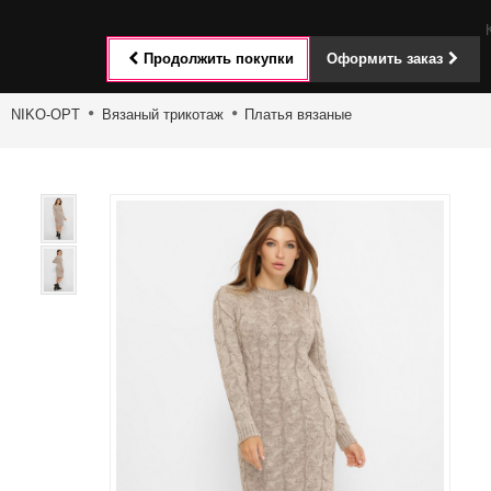
Toggle
Продолжить покупки
Оформить заказ
navigat
NIKO-OPT
Вязаный трикотаж
Платья вязаные