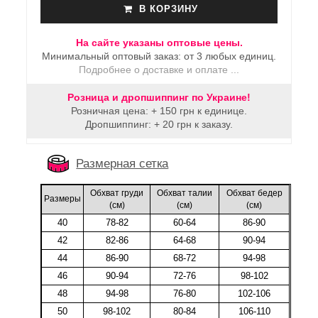
В КОРЗИНУ
На сайте указаны оптовые цены.
Минимальный оптовый заказ: от 3 любых единиц.
Подробнее о доставке и оплате ...
Розница и дропшиппинг по Украине!
Розничная цена: + 150 грн к единице.
Дропшиппинг: + 20 грн к заказу.
Размерная сетка
Обхват груди
Обхват талии
Обхват бедер
Размеры
(cм)
(cм)
(cм)
40
78-82
60-64
86-90
42
82-86
64-68
90-94
44
86-90
68-72
94-98
46
90-94
72-76
98-102
48
94-98
76-80
102-106
50
98-102
80-84
106-110