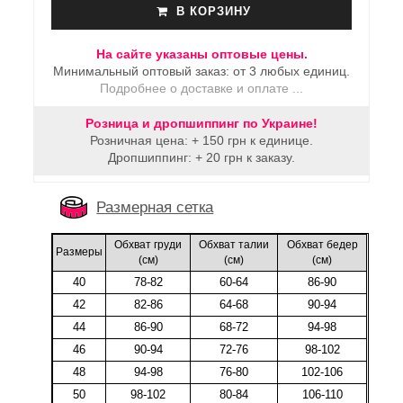
В КОРЗИНУ
На сайте указаны оптовые цены.
Минимальный оптовый заказ: от 3 любых единиц.
Подробнее о доставке и оплате ...
Розница и дропшиппинг по Украине!
Розничная цена: + 150 грн к единице.
Дропшиппинг: + 20 грн к заказу.
Размерная сетка
Обхват груди
Обхват талии
Обхват бедер
Размеры
(cм)
(cм)
(cм)
40
78-82
60-64
86-90
42
82-86
64-68
90-94
44
86-90
68-72
94-98
46
90-94
72-76
98-102
48
94-98
76-80
102-106
50
98-102
80-84
106-110