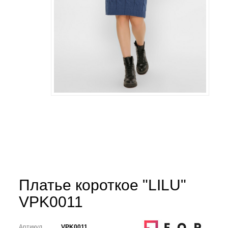
Платье короткое "LILU"
VPK0011
Артикул
VPK0011