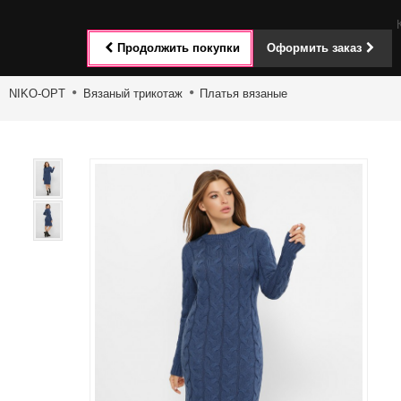
Toggle
Продолжить покупки
Оформить заказ
navigat
NIKO-OPT
Вязаный трикотаж
Платья вязаные