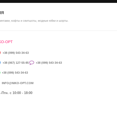
ЛЯ
ринтами, кофты и свитшоты, модные юбки и шорты.
KO-OPT
+38 (099) 543-34-63
+38 (067) 127-55-85
+38 (099) 543-34-63
+38 (099) 543-34-63
INFO@NIKO-OPT.COM
-Птн. c 10:00 - 18:00