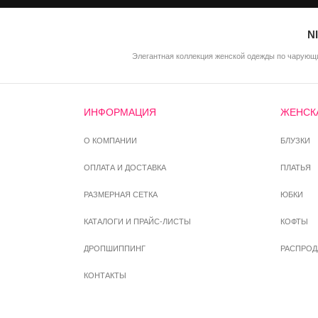
N
Элегантная коллекция женской одежды по чарующи
ИНФОРМАЦИЯ
ЖЕНСК
О КОМПАНИИ
БЛУЗКИ
ОПЛАТА И ДОСТАВКА
ПЛАТЬЯ
РАЗМЕРНАЯ СЕТКА
ЮБКИ
КАТАЛОГИ И ПРАЙС-ЛИСТЫ
КОФТЫ
ДРОПШИППИНГ
РАСПРО
КОНТАКТЫ