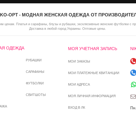
IKO-OPT - МОДНАЯ ЖЕНСКАЯ ОДЕЖДА ОТ ПРОИЗВОДИТЕ
м ценам. Платья и сарафаны, блузы и рубашки, эксклюзивные женские футболки с п
Доставка в любой город Украины. Оптовые цены.
АЯ ОДЕЖДА
МОЯ УЧЕТНАЯ ЗАПИСЬ
NI
РУБАШКИ
МОИ ЗАКАЗЫ
САРАФАНЫ
МОИ ПЛАТЕЖНЫЕ КВИТАНЦИИ
ФУТБОЛКИ
МОИ АДРЕСА
СВИТШОТЫ
МОЯ ЛИЧНАЯ ИНФОРМАЦИЯ
ДАЖА
ВХОД В ЛК
Пн.