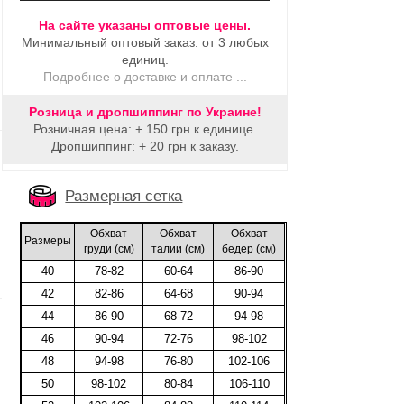
На сайте указаны оптовые цены.
Минимальный оптовый заказ: от 3 любых
единиц.
Подробнее о доставке и оплате ...
Розница и дропшиппинг по Украине!
Розничная цена: + 150 грн к единице.
Дропшиппинг: + 20 грн к заказу.
Размерная сетка
Обхват
Обхват
Обхват
Размеры
груди (cм)
талии (cм)
бедер (cм)
40
78-82
60-64
86-90
42
82-86
64-68
90-94
44
86-90
68-72
94-98
46
90-94
72-76
98-102
48
94-98
76-80
102-106
50
98-102
80-84
106-110