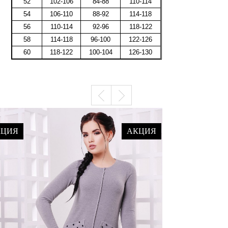
52
102-106
84-88
110-114
54
106-110
88-92
114-118
56
110-114
92-96
118-122
58
114-118
96-100
122-126
60
118-122
100-104
126-130
КЦИЯ
АКЦИЯ