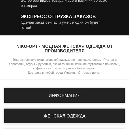
Более 500 видов товара и все в наличии во всех
размерах
ЭКСПРЕСС ОТГРУЗКА ЗАКАЗОВ
Сделай заказ сейчас и уже сегодня он будет
готов!
NIKO-OPT - МОДНАЯ ЖЕНСКАЯ ОДЕЖДА ОТ
ПРОИЗВОДИТЕЛЯ
Элегантная коллекция женской одежды по чарующим ценам. Платья и
сарафаны, блузы и рубашки, эксклюзивные женские футболки с принтами,
кофты и свитшоты, модные юбки и шорты.
Доставка в любой город Украины. Оптовые цены.
ИНФОРМАЦИЯ
ЖЕНСКАЯ ОДЕЖДА