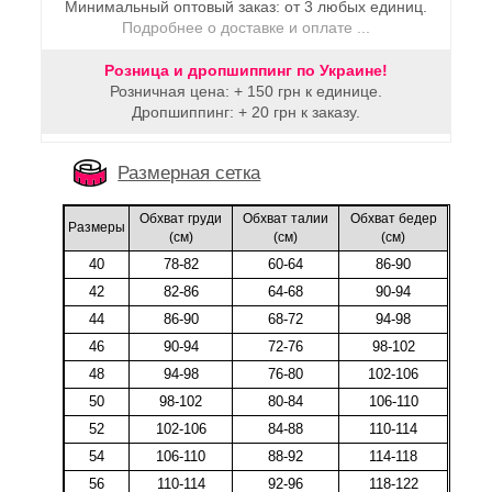
Минимальный оптовый заказ: от 3 любых единиц.
Подробнее о доставке и оплате ...
Розница и дропшиппинг по Украине!
Розничная цена: + 150 грн к единице.
Дропшиппинг: + 20 грн к заказу.
Размерная сетка
Обхват груди
Обхват талии
Обхват бедер
Размеры
(cм)
(cм)
(cм)
40
78-82
60-64
86-90
42
82-86
64-68
90-94
44
86-90
68-72
94-98
46
90-94
72-76
98-102
48
94-98
76-80
102-106
50
98-102
80-84
106-110
52
102-106
84-88
110-114
54
106-110
88-92
114-118
56
110-114
92-96
118-122