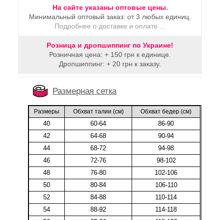
На сайте указаны оптовые цены.
Минимальный оптовый заказ: от 3 любых единиц.
Подробнее о доставке и оплате ...
Розница и дропшиппинг по Украине!
Розничная цена: + 150 грн к единице.
Дропшиппинг: + 20 грн к заказу.
Размерная сетка
Размеры
Обхват талии (cм)
Обхват бедер (cм)
40
60-64
86-90
42
64-68
90-94
44
68-72
94-98
46
72-76
98-102
48
76-80
102-106
50
80-84
106-110
52
84-88
110-114
54
88-92
114-118