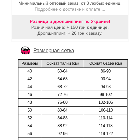
Минимальный оптовый заказ: от 3 любых единиц.
Подробнее о доставке и оплате ...
Розница и дропшиппинг по Украине!
Розничная цена: + 150 грн к единице.
Дропшиппинг: + 20 грн к заказу.
Размерная сетка
Размеры
Обхват талии (cм)
Обхват бедер (cм)
40
60-64
86-90
42
64-68
90-94
44
68-72
94-98
46
72-76
98-102
48
76-80
102-106
50
80-84
106-110
52
84-88
110-114
54
88-92
114-118
56
92-96
118-122