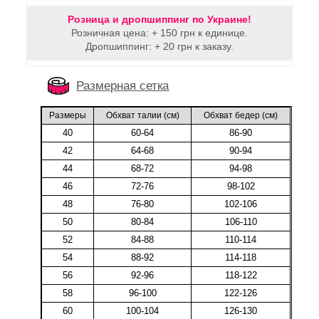
Розница и дропшиппинг по Украине!
Розничная цена: + 150 грн к единице.
Дропшиппинг: + 20 грн к заказу.
Размерная сетка
Размеры
Обхват талии (cм)
Обхват бедер (cм)
40
60-64
86-90
42
64-68
90-94
44
68-72
94-98
46
72-76
98-102
48
76-80
102-106
50
80-84
106-110
52
84-88
110-114
54
88-92
114-118
56
92-96
118-122
58
96-100
122-126
60
100-104
126-130