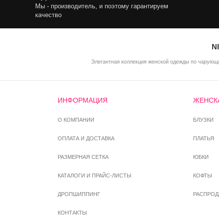
Мы - производитель, и поэтому гарантируем
качество
N
Элегантная коллекция женской одежды по чарующи
ИНФОРМАЦИЯ
ЖЕНСК
О КОМПАНИИ
БЛУЗКИ
ОПЛАТА И ДОСТАВКА
ПЛАТЬЯ
РАЗМЕРНАЯ СЕТКА
ЮБКИ
КАТАЛОГИ И ПРАЙС-ЛИСТЫ
КОФТЫ
ДРОПШИППИНГ
РАСПРО
КОНТАКТЫ