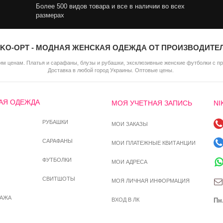
Более 500 видов товара и все в наличии во всех
размерах
IKO-OPT - МОДНАЯ ЖЕНСКАЯ ОДЕЖДА ОТ ПРОИЗВОДИТЕ
м ценам. Платья и сарафаны, блузы и рубашки, эксклюзивные женские футболки с п
Доставка в любой город Украины. Оптовые цены.
АЯ ОДЕЖДА
МОЯ УЧЕТНАЯ ЗАПИСЬ
NI
РУБАШКИ
МОИ ЗАКАЗЫ
САРАФАНЫ
МОИ ПЛАТЕЖНЫЕ КВИТАНЦИИ
ФУТБОЛКИ
МОИ АДРЕСА
СВИТШОТЫ
МОЯ ЛИЧНАЯ ИНФОРМАЦИЯ
ДАЖА
ВХОД В ЛК
Пн.