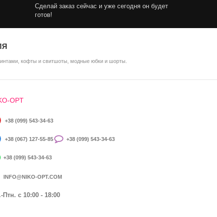
Сделай заказ сейчас и уже сегодня он будет
готов!
ЛЯ
ринтами, кофты и свитшоты, модные юбки и шорты.
KO-OPT
+38 (099) 543-34-63
+38 (067) 127-55-85
+38 (099) 543-34-63
+38 (099) 543-34-63
INFO@NIKO-OPT.COM
-Птн. c 10:00 - 18:00