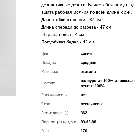
декоративные детали. Ближе к боковому шву
вшита рабочая молния по всей длине юбки.
Длина юбки с поясом - 67 см
Длина спереди до разреза - 47 см
Ширина пояса - 4 см
Полуобхват бедер - 45 см
Цвет:
синий
Посадка:
средняя
Материал:
экокожа
полиуретан 100%, хлопковая
Состав:
основа 100%
Растяжимость:
нет
Сезон:
осень-весна
Вес изделия (г):
362
Параметры модели:
89-63-88
Рост:
170