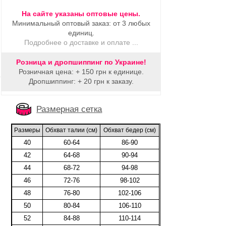
На сайте указаны оптовые цены.
Минимальный оптовый заказ: от 3 любых
единиц.
Подробнее о доставке и оплате ...
Розница и дропшиппинг по Украине!
Розничная цена: + 150 грн к единице.
Дропшиппинг: + 20 грн к заказу.
Размерная сетка
Размеры
Обхват талии (cм)
Обхват бедер (cм)
40
60-64
86-90
42
64-68
90-94
44
68-72
94-98
46
72-76
98-102
48
76-80
102-106
50
80-84
106-110
52
84-88
110-114