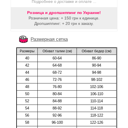
Подробнее о доставке и оплате ...
Розница и дропшиппинг по Украине!
Розничная цена: + 150 грн к единице.
Дропшиппинг: + 20 грн к заказу.
Размерная сетка
Размеры
Обхват талии (cм)
Обхват бедер (cм)
40
60-64
86-90
42
64-68
90-94
44
68-72
94-98
46
72-76
98-102
48
76-80
102-106
50
80-84
106-110
52
84-88
110-114
54
88-92
114-118
56
92-96
118-122
58
96-100
122-126