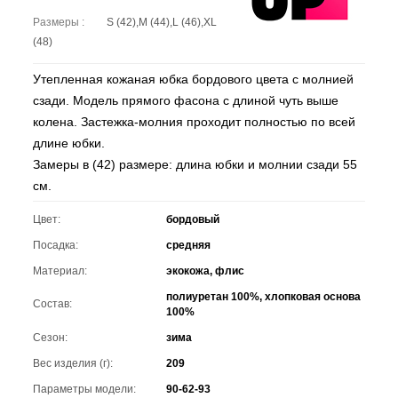
Размеры :
S (42),M (44),L (46),XL
(48)
Утепленная кожаная юбка бордового цвета с молнией
сзади. Модель прямого фасона с длиной чуть выше
колена. Застежка-молния проходит полностью по всей
длине юбки.
Замеры в (42) размере: длина юбки и молнии сзади 55
см.
Цвет:
бордовый
Посадка:
средняя
Материал:
экокожа, флис
полиуретан 100%, хлопковая основа
Состав:
100%
Сезон:
зима
Вес изделия (г):
209
Параметры модели:
90-62-93