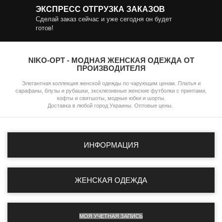
ЭКСПРЕСС ОТГРУЗКА ЗАКАЗОВ
Сделай заказ сейчас и уже сегодня он будет
готов!
NIKO-OPT - МОДНАЯ ЖЕНСКАЯ ОДЕЖДА ОТ
ПРОИЗВОДИТЕЛЯ
Элегантная коллекция женской одежды по чарующим ценам. Платья и
сарафаны, блузы и рубашки, эксклюзивные женские футболки с принтами,
кофты и свитшоты, модные юбки и шорты.
Доставка в любой город Украины. Оптовые цены.
ИНФОРМАЦИЯ
ЖЕНСКАЯ ОДЕЖДА
МОЯ УЧЕТНАЯ ЗАПИСЬ