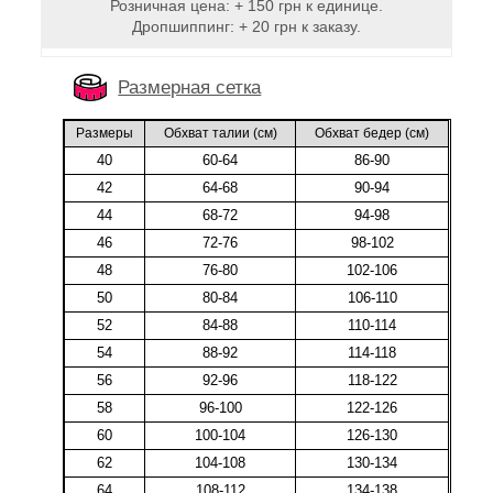
Розничная цена: + 150 грн к единице.
Дропшиппинг: + 20 грн к заказу.
Размерная сетка
Размеры
Обхват талии (cм)
Обхват бедер (cм)
40
60-64
86-90
42
64-68
90-94
44
68-72
94-98
46
72-76
98-102
48
76-80
102-106
50
80-84
106-110
52
84-88
110-114
54
88-92
114-118
56
92-96
118-122
58
96-100
122-126
60
100-104
126-130
62
104-108
130-134
64
108-112
134-138