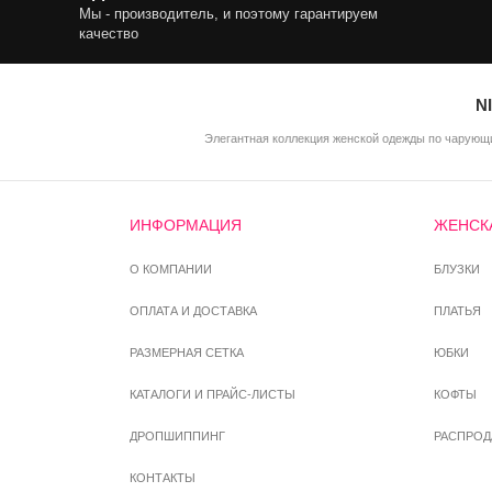
Мы - производитель, и поэтому гарантируем
качество
N
Элегантная коллекция женской одежды по чарующи
ИНФОРМАЦИЯ
ЖЕНСК
О КОМПАНИИ
БЛУЗКИ
ОПЛАТА И ДОСТАВКА
ПЛАТЬЯ
РАЗМЕРНАЯ СЕТКА
ЮБКИ
КАТАЛОГИ И ПРАЙС-ЛИСТЫ
КОФТЫ
ДРОПШИППИНГ
РАСПРО
КОНТАКТЫ