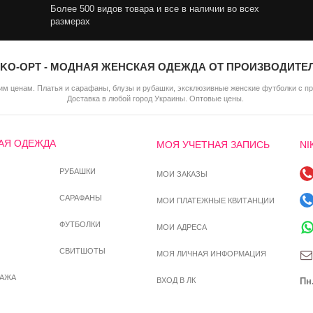
Более 500 видов товара и все в наличии во всех
размерах
IKO-OPT - МОДНАЯ ЖЕНСКАЯ ОДЕЖДА ОТ ПРОИЗВОДИТЕ
м ценам. Платья и сарафаны, блузы и рубашки, эксклюзивные женские футболки с п
Доставка в любой город Украины. Оптовые цены.
АЯ ОДЕЖДА
МОЯ УЧЕТНАЯ ЗАПИСЬ
NI
РУБАШКИ
МОИ ЗАКАЗЫ
САРАФАНЫ
МОИ ПЛАТЕЖНЫЕ КВИТАНЦИИ
ФУТБОЛКИ
МОИ АДРЕСА
СВИТШОТЫ
МОЯ ЛИЧНАЯ ИНФОРМАЦИЯ
ДАЖА
ВХОД В ЛК
Пн.