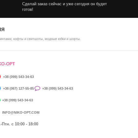
Сделай заказ сейчас и уже сегодня он будет
готов!
ЛЯ
ринтами, кофты и свитшоты, модные юбки и шорты.
KO-OPT
+38 (099) 543-34-63
+38 (067) 127-55-85
+38 (099) 543-34-63
+38 (099) 543-34-63
INFO@NIKO-OPT.COM
-Птн. c 10:00 - 18:00