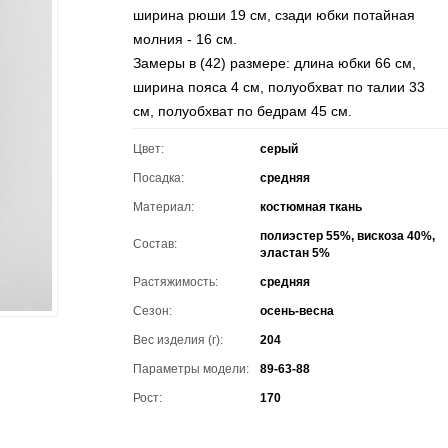
ширина рюши 19 см, сзади юбки потайная
молния - 16 см.
Замеры в (42) размере: длина юбки 66 см,
ширина пояса 4 см, полуобхват по талии 33
см, полуобхват по бедрам 45 см.
Цвет:
серый
Посадка:
средняя
Материал:
костюмная ткань
полиэстер 55%, вискоза 40%,
Состав:
эластан 5%
Растяжимость:
средняя
Сезон:
осень-весна
Вес изделия (г):
204
Параметры модели:
89-63-88
Рост:
170