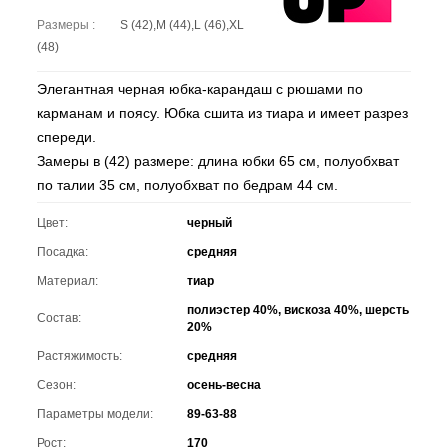
Размеры :
S (42),M (44),L (46),XL
(48)
Элегантная черная юбка-карандаш с рюшами по
карманам и поясу. Юбка сшита из тиара и имеет разрез
спереди.
Замеры в (42) размере: длина юбки 65 см, полуобхват
по талии 35 см, полуобхват по бедрам 44 см.
Цвет:
черный
Посадка:
средняя
Материал:
тиар
полиэстер 40%, вискоза 40%, шерсть
Состав:
20%
Растяжимость:
средняя
Сезон:
осень-весна
Параметры модели:
89-63-88
Рост:
170