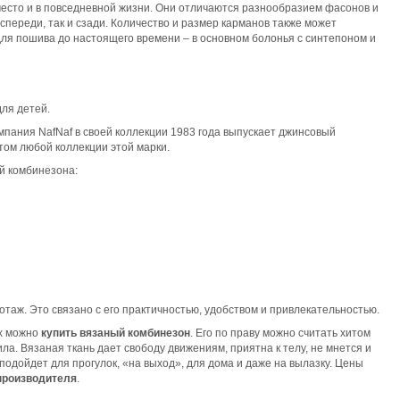
место и в повседневной жизни. Они отличаются разнообразием фасонов и
к спереди, так и сзади. Количество и размер карманов также может
для пошива до настоящего времени – в основном болонья с синтепоном и
для детей.
мпания NafNaf в своей коллекции 1983 года выпускает джинсовый
том любой коллекции этой марки.
й комбинезона:
таж. Это связано с его практичностью, удобством и привлекательностью.
ых можно
купить вязаный комбинезон
. Его по праву можно считать хитом
а. Вязаная ткань дает свободу движениям, приятна к телу, не мнется и
подойдет для прогулок, «на выход», для дома и даже на вылазку. Цены
производителя
.