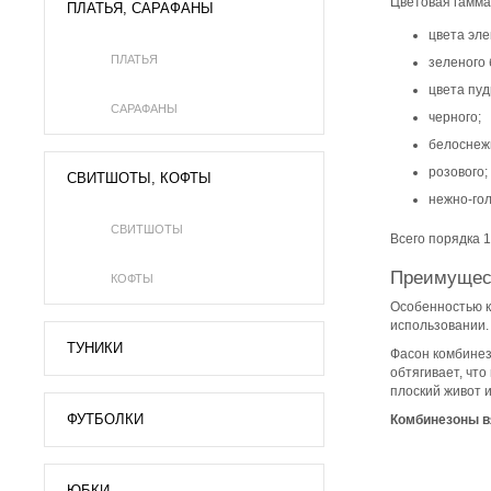
Цветовая гамма
ПЛАТЬЯ, САРАФАНЫ
цвета эле
ПЛАТЬЯ
зеленого 
цвета пуд
САРАФАНЫ
черного;
белоснеж
розового;
СВИТШОТЫ, КОФТЫ
нежно-голу
СВИТШОТЫ
Всего порядка 
Преимущест
КОФТЫ
Особенностью ко
использовании.
ТУНИКИ
Фасон комбинез
обтягивает, что
плоский живот 
ФУТБОЛКИ
Комбинезоны в
ЮБКИ