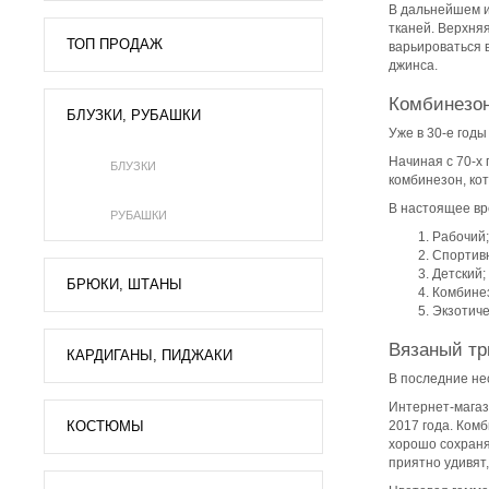
В дальнейшем и
тканей. Верхняя
ТОП ПРОДАЖ
варьироваться 
джинса.
Комбинезон
БЛУЗКИ, РУБАШКИ
Уже в 30-е год
Начиная с 70-х
БЛУЗКИ
комбинезон, ко
В настоящее вр
РУБАШКИ
Рабочий;
Спортив
Детский;
БРЮКИ, ШТАНЫ
Комбине
Экзотиче
Вязаный тр
КАРДИГАНЫ, ПИДЖАКИ
В последние не
Интернет-магаз
КОСТЮМЫ
2017 года. Комб
хорошо сохраня
приятно удивят