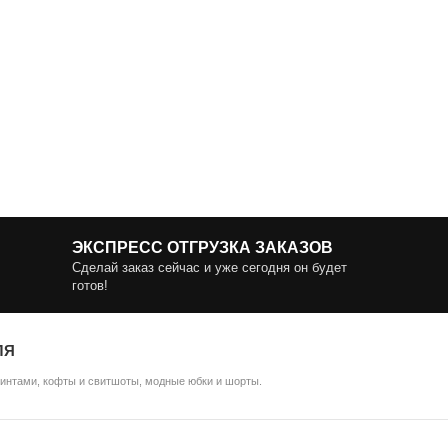
ЭКСПРЕСС ОТГРУЗКА ЗАКАЗОВ
Сделай заказ сейчас и уже сегодня он будет
готов!
ЛЯ
ринтами, кофты и свитшоты, модные юбки и шорты.