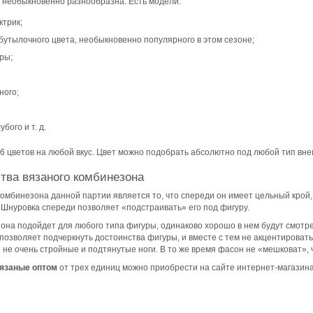
 необыкновенно разнообразна. Есть модели:
ктрик;
бутылочного цвета, необыкновенно популярного в этом сезоне;
ры;
ного;
бого и т. д.
16 цветов на любой вкус. Цвет можно подобрать абсолютно под любой тип вн
ва вязаного комбинезона
мбинезона данной партии является то, что спереди он имеет цельный крой, а
 Шнуровка спереди позволяет «подстраивать» его под фигуру.
она подойдет для любого типа фигуры, одинаково хорошо в нем будут смотрет
 позволяет подчеркнуть достоинства фигуры, и вместе с тем не акцентироват
и не очень стройные и подтянутые ноги. В то же время фасон не «мешковат»,
язаные оптом
от трех единиц можно приобрести на сайте интернет-магазина 