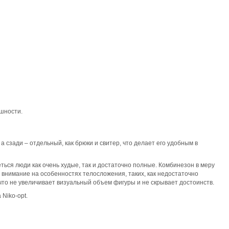
ешности.
 сзади – отдельный, как брюки и свитер, что делает его удобным в
ься люди как очень худые, так и достаточно полные. Комбинезон в меру
ь внимание на особенностях телосложения, таких, как недостаточно
 что не увеличивает визуальный объем фигуры и не скрывает достоинств.
Niko-opt.