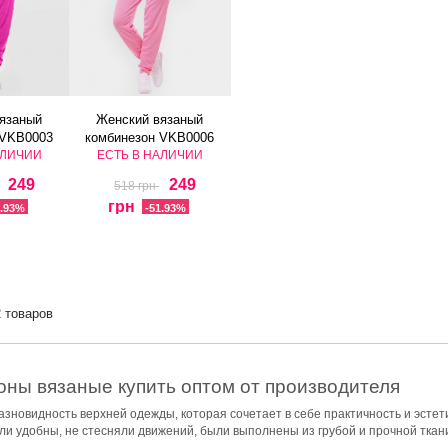
язаный
Женский вязаный
 VKB0003
комбинезон VKB0006
АЛИЧИИ
ЕСТЬ В НАЛИЧИИ
249
249
518 грн
грн
1.93%
-51.93%
2 товаров
ны вязаные купить оптом от производителя
азновидность верхней одежды, которая сочетает в себе практичность и эсте
ли удобны, не стесняли движений, были выполнены из грубой и прочной ткан