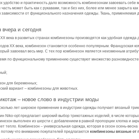
х удобство и практичность дало возможность комбинезонам завоевать себе 
 часть может быть как с рукавами, так и без них, более или менее закрыта ка
в зависимости от функционального назначения одежды. Ткань, применяемая 
 вчера и сегодня
ы ХХ века в развитых странах комбинезоны производятся как удобная одежда 
 годов ХХ века, комбинезон становится особенно популярным. Французская ко
торый завоевал весь мир. С тех пор комбинезон является неизменным атрибу
емя по функциональному применению существуют множество разновидносте
ный;
зон для беременных;
ский вариант – комбинезоны для животных.
икотаж – новое слово в индустрии моды
сколько лет широкое применение в индустрии одежды получает вязаный трико
ин Niko-opt предлагает широкий выбор трикотажных изделий, в числе котор
инезон выполнен из шерсти с добавлением в равной пропорции хлопка и акрил
ет тепло. Комбинезон – универсальная одежда, которая в сезон осень-весна 
, потому что вниманию покупателей предлагаются
комбинезоны вязаные от 