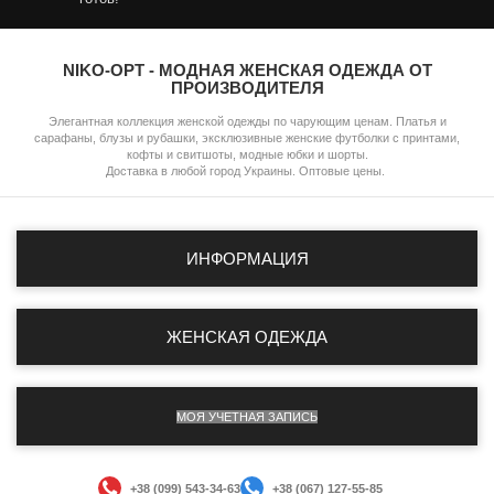
NIKO-OPT - МОДНАЯ ЖЕНСКАЯ ОДЕЖДА ОТ
ПРОИЗВОДИТЕЛЯ
Элегантная коллекция женской одежды по чарующим ценам. Платья и
сарафаны, блузы и рубашки, эксклюзивные женские футболки с принтами,
кофты и свитшоты, модные юбки и шорты.
Доставка в любой город Украины. Оптовые цены.
ИНФОРМАЦИЯ
ЖЕНСКАЯ ОДЕЖДА
МОЯ УЧЕТНАЯ ЗАПИСЬ
+38 (099) 543-34-63
+38 (067) 127-55-85