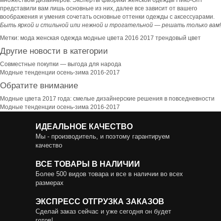
множеством дизайнеров. Эксперты фабрики женской одежды Нико-Опт
представили вам лишь основные из них, далее все зависит от вашего
воображения и умения сочетать основные оттенки одежды с аксессуарами.
Быть яркой и стильной или нежной и трогательной — решать только вам!
Метки:
мода
женская одежда
модные цвета
2016
2017
трендовый цвет
Другие новости в категории
Совместные покупки — выгода для народа
Модные тенденции осень-зима 2016-2017
Обратите внимание
Модные цвета 2017 года: смелые дизайнерские решения в повседневности
Модные тенденции осень-зима 2016-2017
ИДЕАЛЬНОЕ КАЧЕСТВО
Мы - производитель, и поэтому гарантируем
качество
ВСЕ ТОВАРЫ В НАЛИЧИИ
Более 500 видов товара и все в наличии во всех
размерах
ЭКСПРЕСС ОТГРУЗКА ЗАКАЗОВ
Сделай заказ сейчас и уже сегодня он будет
готов!