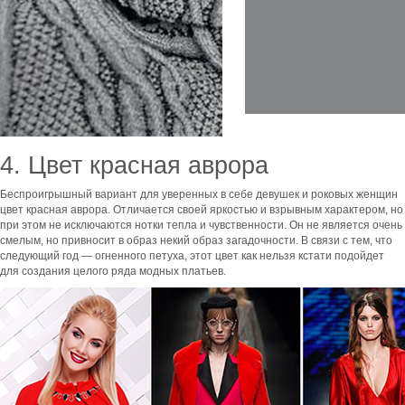
4. Цвет красная аврора
Беспроигрышный вариант для уверенных в себе девушек и роковых женщин
цвет красная аврора. Отличается своей яркостью и взрывным характером, но
при этом не исключаются нотки тепла и чувственности. Он не является очень
смелым, но привносит в образ некий образ загадочности. В связи с тем, что
следующий год — огненного петуха, этот цвет как нельзя кстати подойдет
для создания целого ряда модных платьев.