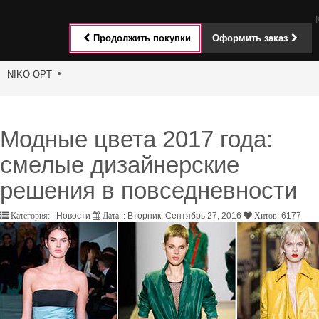
Toggle
Продолжить покупки
Оформить заказ
navigat
NIKO-OPT
Модные цвета 2017 года:
смелые дизайнерские
решения в повседневности
Новости
Вторник, Сентябрь 27, 2016
6177
Категория: :
Дата: :
Хитов: