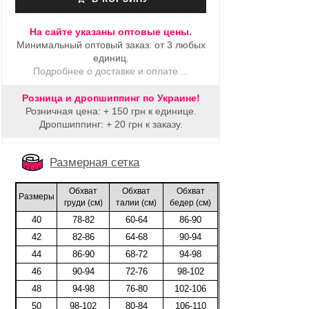
На сайте указаны оптовые цены.
Минимальный оптовый заказ: от 3 любых
единиц.
Подробнее о доставке и оплате ...
Розница и дропшиппинг по Украине!
Розничная цена: + 150 грн к единице.
Дропшиппинг: + 20 грн к заказу.
Размерная сетка
Обхват
Обхват
Обхват
Размеры
груди (cм)
талии (cм)
бедер (cм)
40
78-82
60-64
86-90
42
82-86
64-68
90-94
44
86-90
68-72
94-98
46
90-94
72-76
98-102
48
94-98
76-80
102-106
50
98-102
80-84
106-110