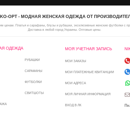
IKO-OPT - МОДНАЯ ЖЕНСКАЯ ОДЕЖДА ОТ ПРОИЗВОДИТЕ
м ценам. Платья и сарафаны, блузы и рубашки, эксклюзивные женские футболки с п
Доставка в любой город Украины. Оптовые цены.
АЯ ОДЕЖДА
МОЯ УЧЕТНАЯ ЗАПИСЬ
NI
РУБАШКИ
МОИ ЗАКАЗЫ
САРАФАНЫ
МОИ ПЛАТЕЖНЫЕ КВИТАНЦИИ
ФУТБОЛКИ
МОИ АДРЕСА
СВИТШОТЫ
МОЯ ЛИЧНАЯ ИНФОРМАЦИЯ
ДАЖА
ВХОД В ЛК
Пн.