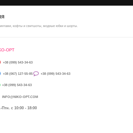
ЛЯ
ринтами, кофты и свитшоты, модные юбки и шорты.
KO-OPT
+38 (099) 543-34-63
+38 (067) 127-55-85
+38 (099) 543-34-63
+38 (099) 543-34-63
INFO@NIKO-OPT.COM
-Птн. c 10:00 - 18:00