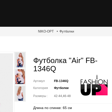
NIKO-OPT
Футболки
Футболка "Air" FB-
1346Q
Артикул
FB-1346Q
Категория
Футболки
Размеры :
42-44,46-48
Длина по спинке: 65 см