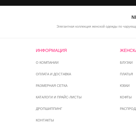
N
Элегантная коллекция женской одежды по чарующи
ИНФОРМАЦИЯ
ЖЕНСК
О КОМПАНИИ
БЛУЗКИ
ОПЛАТА И ДОСТАВКА
ПЛАТЬЯ
РАЗМЕРНАЯ СЕТКА
ЮБКИ
КАТАЛОГИ И ПРАЙС-ЛИСТЫ
КОФТЫ
ДРОПШИППИНГ
РАСПРО
КОНТАКТЫ