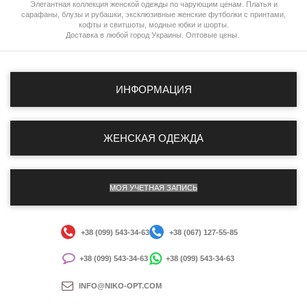
Элегантная коллекция женской одежды по чарующим ценам. Платья и
сарафаны, блузы и рубашки, эксклюзивные женские футболки с принтами,
кофты и свитшоты, модные юбки и шорты.
Доставка в любой город Украины. Оптовые цены.
ИНФОРМАЦИЯ
ЖЕНСКАЯ ОДЕЖДА
МОЯ УЧЕТНАЯ ЗАПИСЬ
+38 (099) 543-34-63
+38 (067) 127-55-85
+38 (099) 543-34-63
+38 (099) 543-34-63
INFO@NIKO-OPT.COM