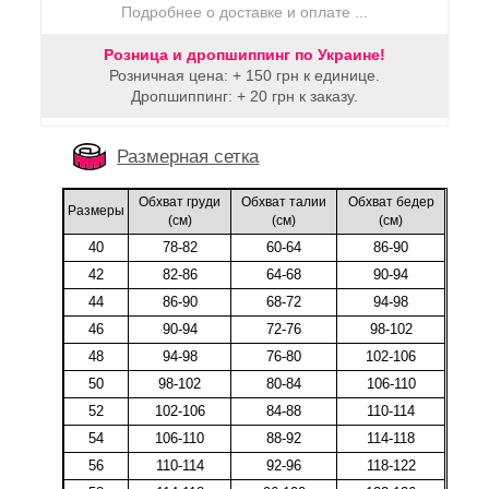
Подробнее о доставке и оплате ...
Розница и дропшиппинг по Украине!
Розничная цена: + 150 грн к единице.
Дропшиппинг: + 20 грн к заказу.
Размерная сетка
Обхват груди
Обхват талии
Обхват бедер
Размеры
(cм)
(cм)
(cм)
40
78-82
60-64
86-90
42
82-86
64-68
90-94
44
86-90
68-72
94-98
46
90-94
72-76
98-102
48
94-98
76-80
102-106
50
98-102
80-84
106-110
52
102-106
84-88
110-114
54
106-110
88-92
114-118
56
110-114
92-96
118-122