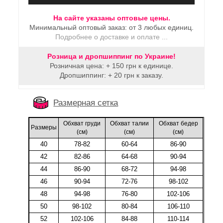
На сайте указаны оптовые цены.
Минимальный оптовый заказ: от 3 любых единиц.
Подробнее о доставке и оплате ...
Розница и дропшиппинг по Украине!
Розничная цена: + 150 грн к единице.
Дропшиппинг: + 20 грн к заказу.
Размерная сетка
Обхват груди
Обхват талии
Обхват бедер
Размеры
(cм)
(cм)
(cм)
40
78-82
60-64
86-90
42
82-86
64-68
90-94
44
86-90
68-72
94-98
46
90-94
72-76
98-102
48
94-98
76-80
102-106
50
98-102
80-84
106-110
52
102-106
84-88
110-114