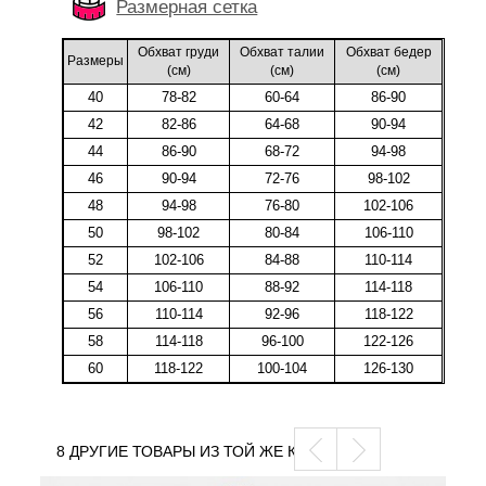
Размерная сетка
Обхват груди
Обхват талии
Обхват бедер
Размеры
(cм)
(cм)
(cм)
40
78-82
60-64
86-90
42
82-86
64-68
90-94
44
86-90
68-72
94-98
46
90-94
72-76
98-102
48
94-98
76-80
102-106
50
98-102
80-84
106-110
52
102-106
84-88
110-114
54
106-110
88-92
114-118
56
110-114
92-96
118-122
58
114-118
96-100
122-126
60
118-122
100-104
126-130
8 ДРУГИЕ ТОВАРЫ ИЗ ТОЙ ЖЕ КАТЕГОРИИ