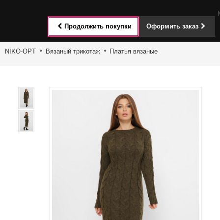
Toggle
Продолжить покупки
Оформить заказ
navigat
NIKO-OPT
Вязаный трикотаж
Платья вязаные