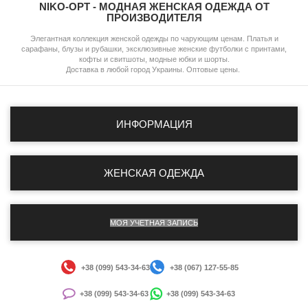
NIKO-OPT - МОДНАЯ ЖЕНСКАЯ ОДЕЖДА ОТ
ПРОИЗВОДИТЕЛЯ
Элегантная коллекция женской одежды по чарующим ценам. Платья и
сарафаны, блузы и рубашки, эксклюзивные женские футболки с принтами,
кофты и свитшоты, модные юбки и шорты.
Доставка в любой город Украины. Оптовые цены.
ИНФОРМАЦИЯ
ЖЕНСКАЯ ОДЕЖДА
МОЯ УЧЕТНАЯ ЗАПИСЬ
+38 (099) 543-34-63
+38 (067) 127-55-85
+38 (099) 543-34-63
+38 (099) 543-34-63