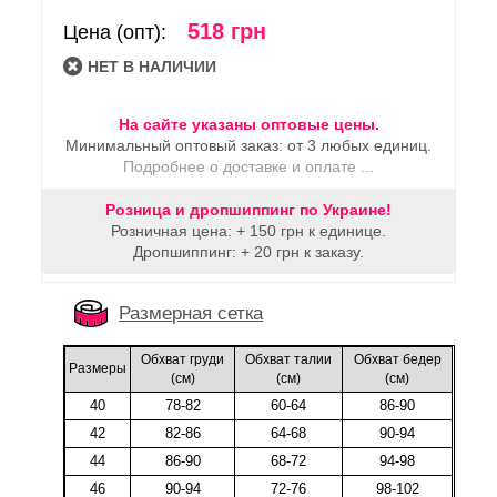
518 грн
Цена (опт):
HЕТ В НАЛИЧИИ
На сайте указаны оптовые цены.
Минимальный оптовый заказ: от 3 любых единиц.
Подробнее о доставке и оплате ...
Розница и дропшиппинг по Украине!
Розничная цена: + 150 грн к единице.
Дропшиппинг: + 20 грн к заказу.
Размерная сетка
Обхват груди
Обхват талии
Обхват бедер
Размеры
(cм)
(cм)
(cм)
40
78-82
60-64
86-90
42
82-86
64-68
90-94
44
86-90
68-72
94-98
46
90-94
72-76
98-102