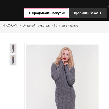
Toggle
Продолжить покупки
Оформить заказ
navigat
NIKO-OPT
Вязаный трикотаж
Платья вязаные