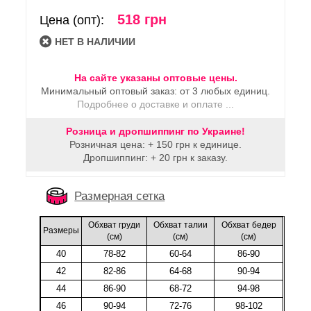
518 грн
Цена (опт):
HЕТ В НАЛИЧИИ
На сайте указаны оптовые цены.
Минимальный оптовый заказ: от 3 любых единиц.
Подробнее о доставке и оплате ...
Розница и дропшиппинг по Украине!
Розничная цена: + 150 грн к единице.
Дропшиппинг: + 20 грн к заказу.
Размерная сетка
Обхват груди
Обхват талии
Обхват бедер
Размеры
(cм)
(cм)
(cм)
40
78-82
60-64
86-90
42
82-86
64-68
90-94
44
86-90
68-72
94-98
46
90-94
72-76
98-102