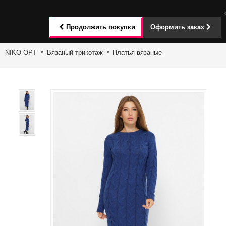
Toggle
Продолжить покупки
Оформить заказ
navigat
NIKO-OPT
Вязаный трикотаж
Платья вязаные