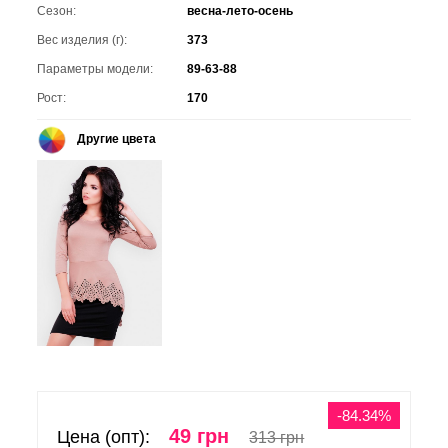
Сезон:
весна-лето-осень
Вес изделия (г):
373
Параметры модели:
89-63-88
Рост:
170
Другие цвета
-84.34%
49 грн
Цена (опт):
313 грн