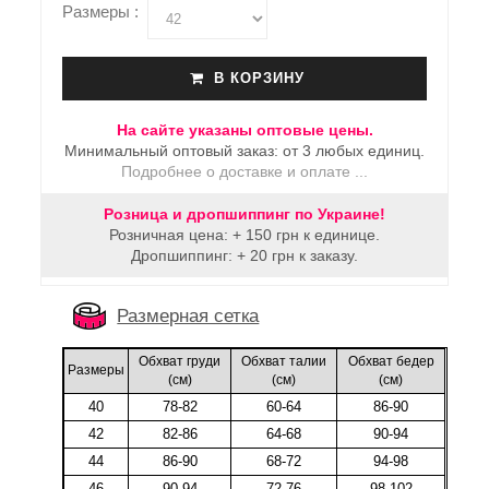
Размеры :
В КОРЗИНУ
На сайте указаны оптовые цены.
Минимальный оптовый заказ: от 3 любых единиц.
Подробнее о доставке и оплате ...
Розница и дропшиппинг по Украине!
Розничная цена: + 150 грн к единице.
Дропшиппинг: + 20 грн к заказу.
Размерная сетка
Обхват груди
Обхват талии
Обхват бедер
Размеры
(cм)
(cм)
(cм)
40
78-82
60-64
86-90
42
82-86
64-68
90-94
44
86-90
68-72
94-98
46
90-94
72-76
98-102