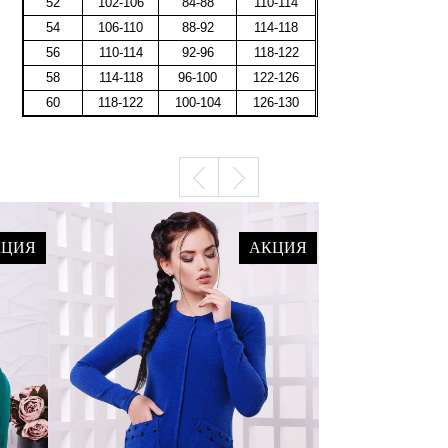
52
102-106
84-88
110-114
54
106-110
88-92
114-118
56
110-114
92-96
118-122
58
114-118
96-100
122-126
60
118-122
100-104
126-130
КЦИЯ
АКЦИЯ