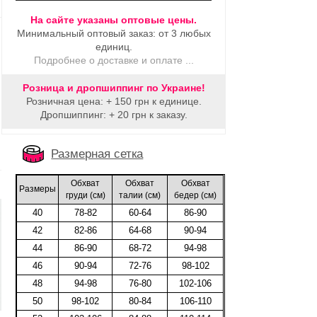
На сайте указаны оптовые цены.
Минимальный оптовый заказ: от 3 любых
единиц.
Подробнее о доставке и оплате ...
Розница и дропшиппинг по Украине!
Розничная цена: + 150 грн к единице.
Дропшиппинг: + 20 грн к заказу.
Размерная сетка
Обхват
Обхват
Обхват
Размеры
груди (cм)
талии (cм)
бедер (cм)
40
78-82
60-64
86-90
42
82-86
64-68
90-94
44
86-90
68-72
94-98
46
90-94
72-76
98-102
48
94-98
76-80
102-106
50
98-102
80-84
106-110