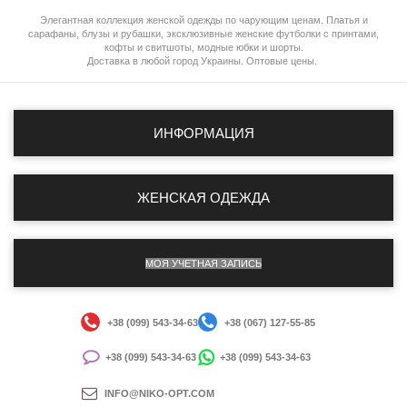
Элегантная коллекция женской одежды по чарующим ценам. Платья и
сарафаны, блузы и рубашки, эксклюзивные женские футболки с принтами,
кофты и свитшоты, модные юбки и шорты.
Доставка в любой город Украины. Оптовые цены.
ИНФОРМАЦИЯ
ЖЕНСКАЯ ОДЕЖДА
МОЯ УЧЕТНАЯ ЗАПИСЬ
+38 (099) 543-34-63
+38 (067) 127-55-85
+38 (099) 543-34-63
+38 (099) 543-34-63
INFO@NIKO-OPT.COM