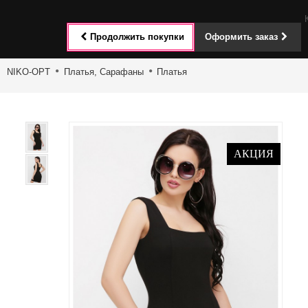
Toggle
Продолжить покупки
Оформить заказ
navigat
NIKO-OPT
Платья, Сарафаны
Платья
АКЦИЯ