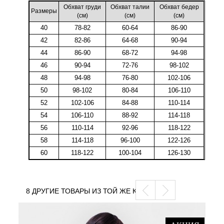
Обхват груди
Обхват талии
Обхват бедер
Размеры
(cм)
(cм)
(cм)
40
78-82
60-64
86-90
42
82-86
64-68
90-94
44
86-90
68-72
94-98
46
90-94
72-76
98-102
48
94-98
76-80
102-106
50
98-102
80-84
106-110
52
102-106
84-88
110-114
54
106-110
88-92
114-118
56
110-114
92-96
118-122
58
114-118
96-100
122-126
60
118-122
100-104
126-130
8 ДРУГИЕ ТОВАРЫ ИЗ ТОЙ ЖЕ КАТЕГОРИИ