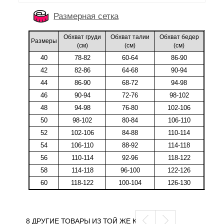
Размерная сетка
Обхват груди
Обхват талии
Обхват бедер
Размеры
(cм)
(cм)
(cм)
40
78-82
60-64
86-90
42
82-86
64-68
90-94
44
86-90
68-72
94-98
46
90-94
72-76
98-102
48
94-98
76-80
102-106
50
98-102
80-84
106-110
52
102-106
84-88
110-114
54
106-110
88-92
114-118
56
110-114
92-96
118-122
58
114-118
96-100
122-126
60
118-122
100-104
126-130
8 ДРУГИЕ ТОВАРЫ ИЗ ТОЙ ЖЕ КАТЕГОРИИ