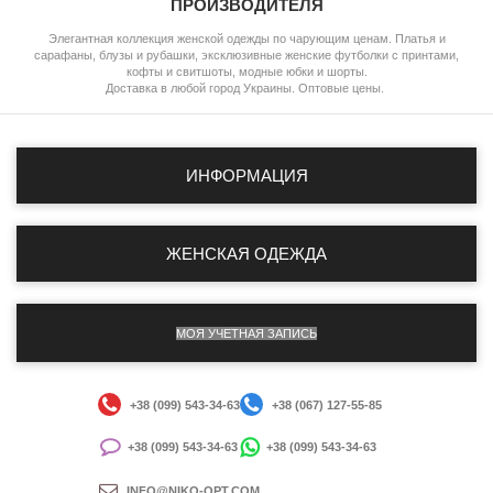
ПРОИЗВОДИТЕЛЯ
Элегантная коллекция женской одежды по чарующим ценам. Платья и
сарафаны, блузы и рубашки, эксклюзивные женские футболки с принтами,
кофты и свитшоты, модные юбки и шорты.
Доставка в любой город Украины. Оптовые цены.
ИНФОРМАЦИЯ
ЖЕНСКАЯ ОДЕЖДА
МОЯ УЧЕТНАЯ ЗАПИСЬ
+38 (099) 543-34-63
+38 (067) 127-55-85
+38 (099) 543-34-63
+38 (099) 543-34-63
INFO@NIKO-OPT.COM