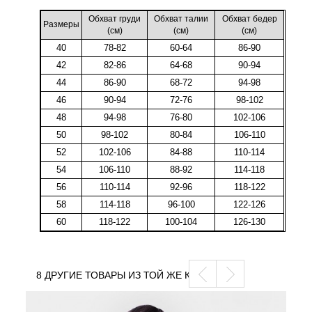
Обхват груди
Обхват талии
Обхват бедер
Размеры
(cм)
(cм)
(cм)
40
78-82
60-64
86-90
42
82-86
64-68
90-94
44
86-90
68-72
94-98
46
90-94
72-76
98-102
48
94-98
76-80
102-106
50
98-102
80-84
106-110
52
102-106
84-88
110-114
54
106-110
88-92
114-118
56
110-114
92-96
118-122
58
114-118
96-100
122-126
60
118-122
100-104
126-130
8 ДРУГИЕ ТОВАРЫ ИЗ ТОЙ ЖЕ КАТЕГОРИИ