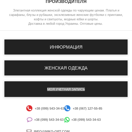
ПРОИЗВОДИТЕЛЯ
Элегантная коллекция женской одежды по чарующим ценам. Платья и
сарафаны, блузы и рубашки, эксклюзивные женские футболки с принтами,
кофты и свитшоты, модные юбки и шорты.
Доставка в любой город Украины. Оптовые цены.
ИНФОРМАЦИЯ
ЖЕНСКАЯ ОДЕЖДА
МОЯ УЧЕТНАЯ ЗАПИСЬ
+38 (099) 543-34-63
+38 (067) 127-55-85
+38 (099) 543-34-63
+38 (099) 543-34-63
INFO@NIKO-OPT.COM