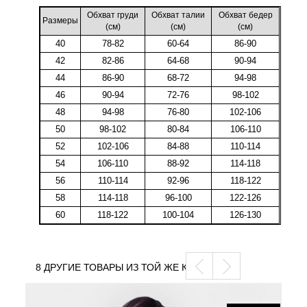
Обхват груди
Обхват талии
Обхват бедер
Размеры
(cм)
(cм)
(cм)
40
78-82
60-64
86-90
42
82-86
64-68
90-94
44
86-90
68-72
94-98
46
90-94
72-76
98-102
48
94-98
76-80
102-106
50
98-102
80-84
106-110
52
102-106
84-88
110-114
54
106-110
88-92
114-118
56
110-114
92-96
118-122
58
114-118
96-100
122-126
60
118-122
100-104
126-130
8 ДРУГИЕ ТОВАРЫ ИЗ ТОЙ ЖЕ КАТЕГОРИИ