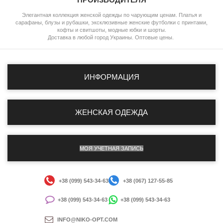
Элегантная коллекция женской одежды по чарующим ценам. Платья и
сарафаны, блузы и рубашки, эксклюзивные женские футболки с принтами,
кофты и свитшоты, модные юбки и шорты.
Доставка в любой город Украины. Оптовые цены.
ИНФОРМАЦИЯ
ЖЕНСКАЯ ОДЕЖДА
МОЯ УЧЕТНАЯ ЗАПИСЬ
+38 (099) 543-34-63
+38 (067) 127-55-85
+38 (099) 543-34-63
+38 (099) 543-34-63
INFO@NIKO-OPT.COM